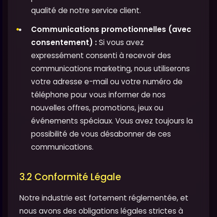
qualité de notre service client.
Communications promotionnelles (avec
consentement) :
Si vous avez
expressément consenti à recevoir des
communications marketing, nous utiliserons
votre adresse e-mail ou votre numéro de
téléphone pour vous informer de nos
nouvelles offres, promotions, jeux ou
événements spéciaux. Vous avez toujours la
possibilité de vous désabonner de ces
communications.
3.2 Conformité Légale
Notre industrie est fortement réglementée, et
nous avons des obligations légales strictes à