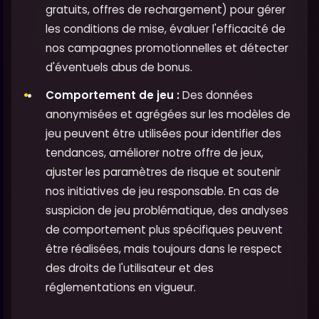
gratuits, offres de rechargement) pour gérer
les conditions de mise, évaluer l'efficacité de
nos campagnes promotionnelles et détecter
d'éventuels abus de bonus.
Comportement de jeu :
Des données
anonymisées et agrégées sur les modèles de
jeu peuvent être utilisées pour identifier des
tendances, améliorer notre offre de jeux,
ajuster les paramètres de risque et soutenir
nos initiatives de jeu responsable. En cas de
suspicion de jeu problématique, des analyses
de comportement plus spécifiques peuvent
être réalisées, mais toujours dans le respect
des droits de l'utilisateur et des
réglementations en vigueur.