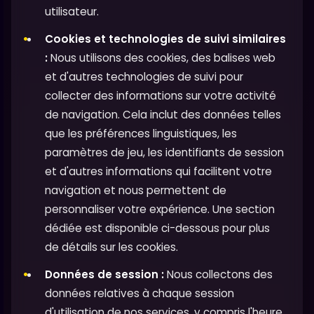
utilisateur.
Cookies et technologies de suivi similaires
:
Nous utilisons des cookies, des balises web
et d'autres technologies de suivi pour
collecter des informations sur votre activité
de navigation. Cela inclut des données telles
que les préférences linguistiques, les
paramètres de jeu, les identifiants de session
et d'autres informations qui facilitent votre
navigation et nous permettent de
personnaliser votre expérience. Une section
dédiée est disponible ci-dessous pour plus
de détails sur les cookies.
Données de session :
Nous collectons des
données relatives à chaque session
d'utilisation de nos services, y compris l'heure