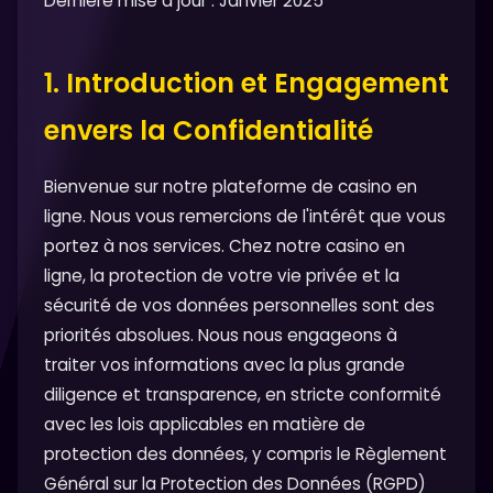
Dernière mise à jour : Janvier 2025
1. Introduction et Engagement
envers la Confidentialité
Bienvenue sur notre plateforme de casino en
ligne. Nous vous remercions de l'intérêt que vous
portez à nos services. Chez notre casino en
ligne, la protection de votre vie privée et la
sécurité de vos données personnelles sont des
priorités absolues. Nous nous engageons à
traiter vos informations avec la plus grande
diligence et transparence, en stricte conformité
avec les lois applicables en matière de
protection des données, y compris le Règlement
Général sur la Protection des Données (RGPD)