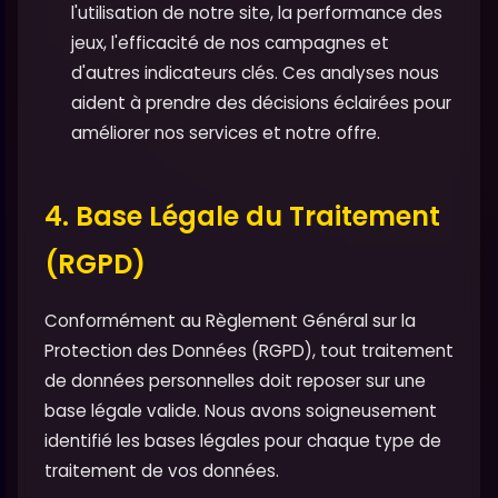
l'utilisation de notre site, la performance des
jeux, l'efficacité de nos campagnes et
d'autres indicateurs clés. Ces analyses nous
aident à prendre des décisions éclairées pour
améliorer nos services et notre offre.
4. Base Légale du Traitement
(RGPD)
Conformément au Règlement Général sur la
Protection des Données (RGPD), tout traitement
de données personnelles doit reposer sur une
base légale valide. Nous avons soigneusement
identifié les bases légales pour chaque type de
traitement de vos données.