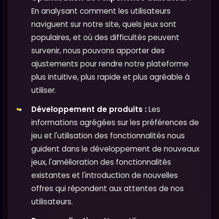
En analysant comment les utilisateurs
naviguent sur notre site, quels jeux sont
populaires, et où des difficultés peuvent
survenir, nous pouvons apporter des
ajustements pour rendre notre plateforme
plus intuitive, plus rapide et plus agréable à
utiliser.
Développement de produits :
Les
informations agrégées sur les préférences de
jeu et l'utilisation des fonctionnalités nous
guident dans le développement de nouveaux
jeux, l'amélioration des fonctionnalités
existantes et l'introduction de nouvelles
offres qui répondent aux attentes de nos
utilisateurs.