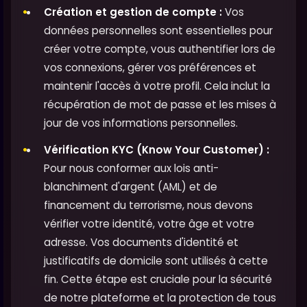
Création et gestion de compte :
Vos
données personnelles sont essentielles pour
créer votre compte, vous authentifier lors de
vos connexions, gérer vos préférences et
maintenir l'accès à votre profil. Cela inclut la
récupération de mot de passe et les mises à
jour de vos informations personnelles.
Vérification KYC (Know Your Customer) :
Pour nous conformer aux lois anti-
blanchiment d'argent (AML) et de
financement du terrorisme, nous devons
vérifier votre identité, votre âge et votre
adresse. Vos documents d'identité et
justificatifs de domicile sont utilisés à cette
fin. Cette étape est cruciale pour la sécurité
de notre plateforme et la protection de tous