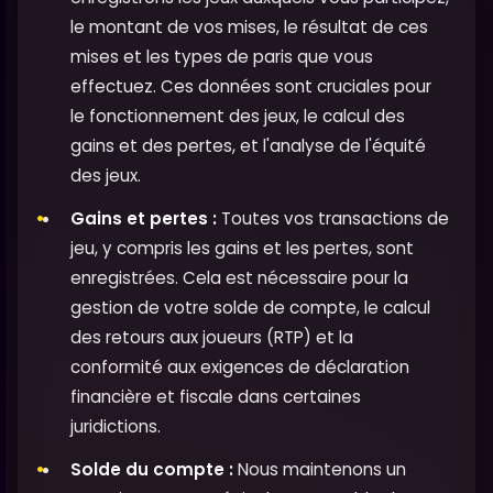
le montant de vos mises, le résultat de ces
mises et les types de paris que vous
effectuez. Ces données sont cruciales pour
le fonctionnement des jeux, le calcul des
gains et des pertes, et l'analyse de l'équité
des jeux.
Gains et pertes :
Toutes vos transactions de
jeu, y compris les gains et les pertes, sont
enregistrées. Cela est nécessaire pour la
gestion de votre solde de compte, le calcul
des retours aux joueurs (RTP) et la
conformité aux exigences de déclaration
financière et fiscale dans certaines
juridictions.
Solde du compte :
Nous maintenons un