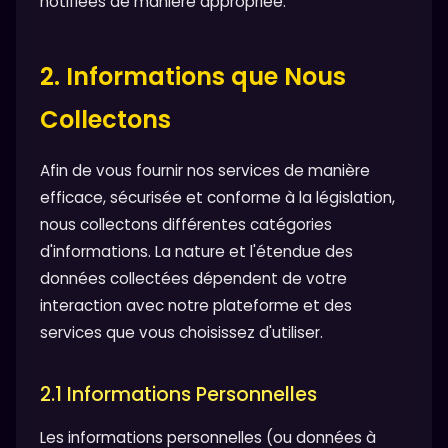
notifiées de manière appropriée.
2. Informations que Nous
Collectons
Afin de vous fournir nos services de manière
efficace, sécurisée et conforme à la législation,
nous collectons différentes catégories
d'informations. La nature et l'étendue des
données collectées dépendent de votre
interaction avec notre plateforme et des
services que vous choisissez d'utiliser.
2.1 Informations Personnelles
Les informations personnelles (ou données à