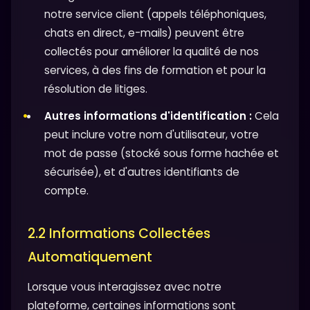
notre service client (appels téléphoniques,
chats en direct, e-mails) peuvent être
collectés pour améliorer la qualité de nos
services, à des fins de formation et pour la
résolution de litiges.
Autres informations d'identification :
Cela
peut inclure votre nom d'utilisateur, votre
mot de passe (stocké sous forme hachée et
sécurisée), et d'autres identifiants de
compte.
2.2 Informations Collectées
Automatiquement
Lorsque vous interagissez avec notre
plateforme, certaines informations sont