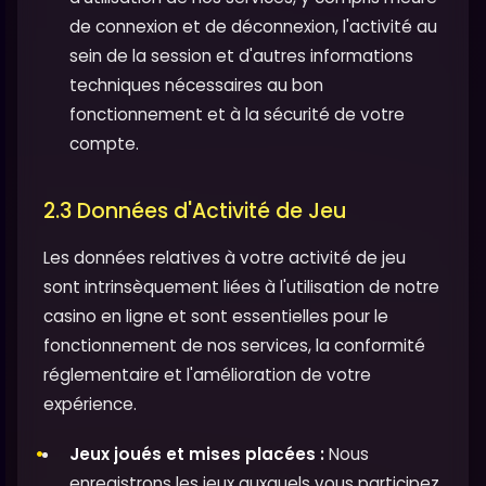
de connexion et de déconnexion, l'activité au
sein de la session et d'autres informations
techniques nécessaires au bon
fonctionnement et à la sécurité de votre
compte.
2.3 Données d'Activité de Jeu
Les données relatives à votre activité de jeu
sont intrinsèquement liées à l'utilisation de notre
casino en ligne et sont essentielles pour le
fonctionnement de nos services, la conformité
réglementaire et l'amélioration de votre
expérience.
Jeux joués et mises placées :
Nous
enregistrons les jeux auxquels vous participez,