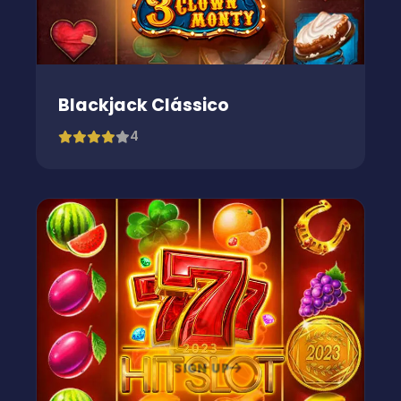
Blackjack Clássico
4
SIGN UP