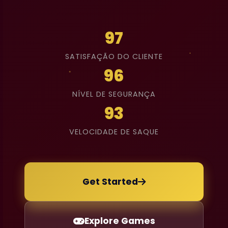
97
SATISFAÇÃO DO CLIENTE
96
NÍVEL DE SEGURANÇA
93
VELOCIDADE DE SAQUE
Get Started
Explore Games