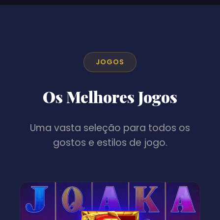
JOGOS
Os Melhores Jogos
Uma vasta seleção para todos os
gostos e estilos de jogo.