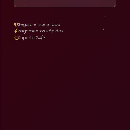
Seguro e Licenciado
Pagamentos Rápidos
Suporte 24/7