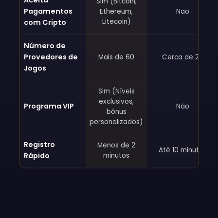
Aceita
Sim (Bitcoin,
Pagamentos
Ethereum,
Não
Litecoin)
com Cripto
Número de
Provedores de
Mais de 60
Cerca de 20
Jogos
Sim (Níveis
exclusivos,
Programa VIP
Não
bônus
personalizados)
Registro
Menos de 2
Até 10 minutos
Rápido
minutos