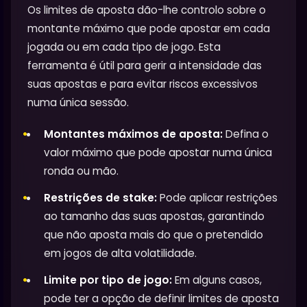
Os limites de aposta dão-lhe controlo sobre o
montante máximo que pode apostar em cada
jogada ou em cada tipo de jogo. Esta
ferramenta é útil para gerir a intensidade das
suas apostas e para evitar riscos excessivos
numa única sessão.
Montantes máximos de aposta:
Defina o
valor máximo que pode apostar numa única
ronda ou mão.
Restrições de stake:
Pode aplicar restrições
ao tamanho das suas apostas, garantindo
que não aposta mais do que o pretendido
em jogos de alta volatilidade.
Limite por tipo de jogo:
Em alguns casos,
pode ter a opção de definir limites de aposta