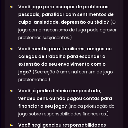
Você joga para escapar de problemas
pessoais, para lidar com sentimentos de
culpa, ansiedade, depressão ou tédio?
(O
jogo como mecanismo de fuga pode agravar
problemas subjacentes.)
Você mentiu para familiares, amigos ou
colegas de trabalho para esconder a
extensão do seu envolvimento com o
jogo?
(Secreção é um sinal comum de jogo
problemático.)
Você já pediu dinheiro emprestado,
vendeu bens ou não pagou contas para
financiar o seu jogo?
(Indica priorização do
jogo sobre responsabilidades financeiras.)
Você negligenciou responsabilidades