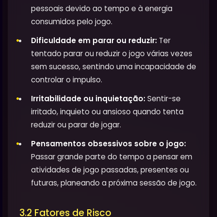
pessoais devido ao tempo e à energia
consumidos pelo jogo.
Dificuldade em parar ou reduzir:
Ter
tentado parar ou reduzir o jogo várias vezes
sem sucesso, sentindo uma incapacidade de
controlar o impulso.
Irritabilidade ou inquietação:
Sentir-se
irritado, inquieto ou ansioso quando tenta
reduzir ou parar de jogar.
Pensamentos obsessivos sobre o jogo:
Passar grande parte do tempo a pensar em
atividades de jogo passadas, presentes ou
futuras, planeando a próxima sessão de jogo.
3.2 Fatores de Risco