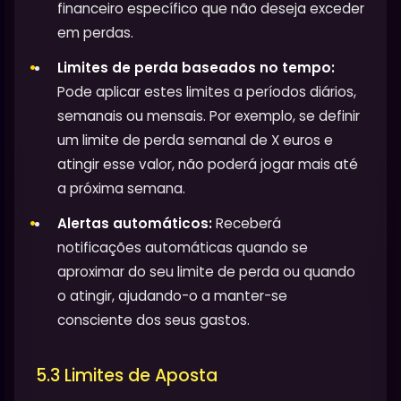
financeiro específico que não deseja exceder
em perdas.
Limites de perda baseados no tempo:
Pode aplicar estes limites a períodos diários,
semanais ou mensais. Por exemplo, se definir
um limite de perda semanal de X euros e
atingir esse valor, não poderá jogar mais até
a próxima semana.
Alertas automáticos:
Receberá
notificações automáticas quando se
aproximar do seu limite de perda ou quando
o atingir, ajudando-o a manter-se
consciente dos seus gastos.
5.3 Limites de Aposta