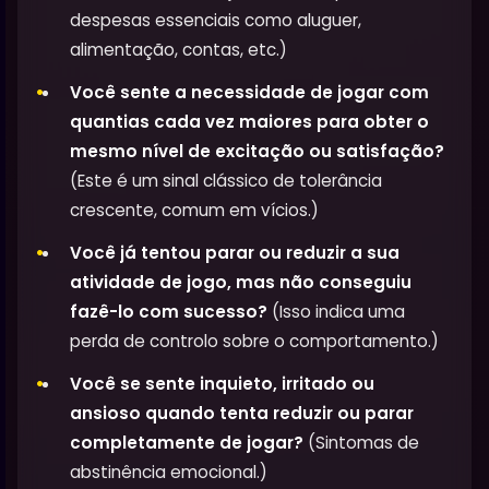
despesas essenciais como aluguer,
alimentação, contas, etc.)
Você sente a necessidade de jogar com
quantias cada vez maiores para obter o
mesmo nível de excitação ou satisfação?
(Este é um sinal clássico de tolerância
crescente, comum em vícios.)
Você já tentou parar ou reduzir a sua
atividade de jogo, mas não conseguiu
fazê-lo com sucesso?
(Isso indica uma
perda de controlo sobre o comportamento.)
Você se sente inquieto, irritado ou
ansioso quando tenta reduzir ou parar
completamente de jogar?
(Sintomas de
abstinência emocional.)