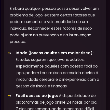
Embora qualquer pessoa possa desenvolver um
problema de jogo, existem certos fatores que
podem aumentar a vulnerabilidade de um
indivíduo. Reconhecer estes fatores de risco
pode ajudar na prevenção e na intervenção
precoce:
Idade (jovens adultos em maior risco):
Estudos sugerem que jovens adultos,
especialmente aqueles com acesso fácil ao
jogo, podem ter um risco acrescido devido à
imaturidade cerebral e à inexperiência com a
gestão de riscos e finanças.
Fácil acesso ao jogo:
A disponibilidade de
plataformas de jogo online 24 horas por dia,
7 dias por semana, pode tornar mais difícil