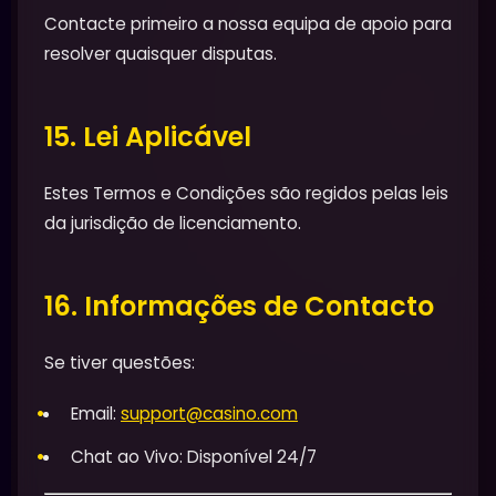
Contacte primeiro a nossa equipa de apoio para
resolver quaisquer disputas.
15. Lei Aplicável
Estes Termos e Condições são regidos pelas leis
da jurisdição de licenciamento.
16. Informações de Contacto
Se tiver questões:
Email:
support@casino.com
Chat ao Vivo: Disponível 24/7