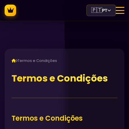
🇵🇹
PT
Termos e Condições
Termos e Condições
Termos e Condições