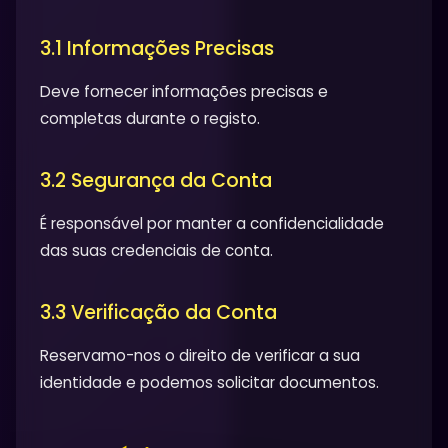
3.1 Informações Precisas
Deve fornecer informações precisas e
completas durante o registo.
3.2 Segurança da Conta
É responsável por manter a confidencialidade
das suas credenciais de conta.
3.3 Verificação da Conta
Reservamo-nos o direito de verificar a sua
identidade e podemos solicitar documentos.