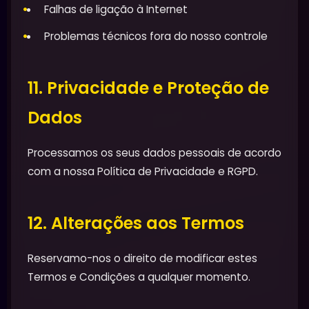
Falhas de ligação à Internet
Problemas técnicos fora do nosso controle
11. Privacidade e Proteção de
Dados
Processamos os seus dados pessoais de acordo
com a nossa Política de Privacidade e RGPD.
12. Alterações aos Termos
Reservamo-nos o direito de modificar estes
Termos e Condições a qualquer momento.