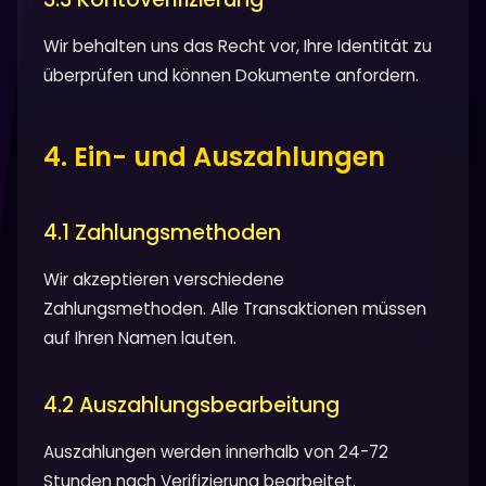
Wir behalten uns das Recht vor, Ihre Identität zu
überprüfen und können Dokumente anfordern.
4. Ein- und Auszahlungen
4.1 Zahlungsmethoden
Wir akzeptieren verschiedene
Zahlungsmethoden. Alle Transaktionen müssen
auf Ihren Namen lauten.
4.2 Auszahlungsbearbeitung
Auszahlungen werden innerhalb von 24-72
Stunden nach Verifizierung bearbeitet.