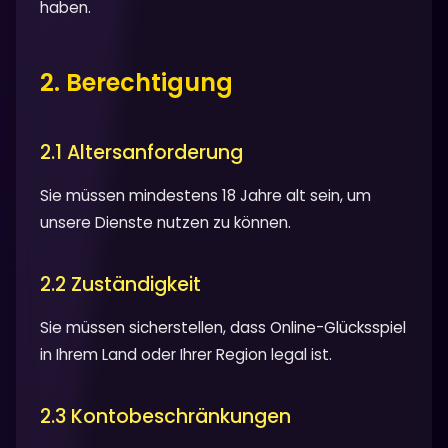
haben.
2. Berechtigung
2.1 Altersanforderung
Sie müssen mindestens 18 Jahre alt sein, um
unsere Dienste nutzen zu können.
2.2 Zuständigkeit
Sie müssen sicherstellen, dass Online-Glücksspiel
in Ihrem Land oder Ihrer Region legal ist.
2.3 Kontobeschränkungen