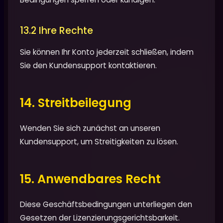
13.2 Ihre Rechte
Sie können Ihr Konto jederzeit schließen, indem
Sie den Kundensupport kontaktieren.
14. Streitbeilegung
Wenden Sie sich zunächst an unseren
Kundensupport, um Streitigkeiten zu lösen.
15. Anwendbares Recht
Diese Geschäftsbedingungen unterliegen den
Gesetzen der Lizenzierungsgerichtsbarkeit.