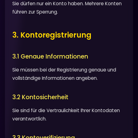
Sie dürfen nur ein Konto haben. Mehrere Konten
führen zur Sperrung.
3. Kontoregistrierung
3.1 Genaue Informationen
Sie müssen bei der Registrierung genaue und
vollständige Informationen angeben.
3.2 Kontosicherheit
Sie sind für die Vertraulichkeit Ihrer Kontodaten
verantwortlich.
3.3 Kontoverifizierung