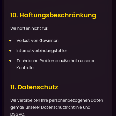
10. Haftungsbeschränkung
Wir haften nicht für:
Verlust von Gewinnen
Internetverbindungsfehler
Technische Probleme außerhalb unserer
Kontrolle
11. Datenschutz
Wir verarbeiten Ihre personenbezogenen Daten
gemäß unserer Datenschutzrichtlinie und
DSGVO.