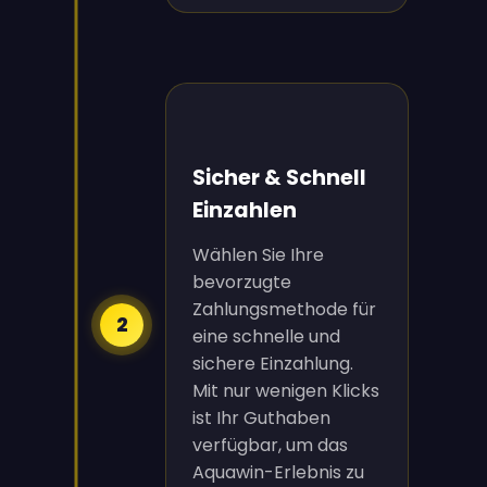
Sicher & Schnell
Einzahlen
Wählen Sie Ihre
bevorzugte
Zahlungsmethode für
2
eine schnelle und
sichere Einzahlung.
Mit nur wenigen Klicks
ist Ihr Guthaben
verfügbar, um das
Aquawin-Erlebnis zu