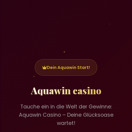
Dein Aquawin Start!
Aquawin casino
Tauche ein in die Welt der Gewinne:
Aquawin Casino – Deine Glücksoase
wartet!