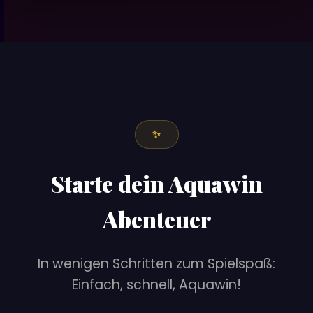
✨
Starte dein Aquawin
Abenteuer
In wenigen Schritten zum Spielspaß:
Einfach, schnell, Aquawin!