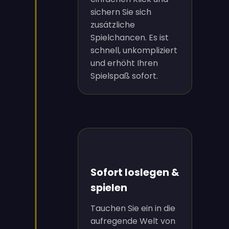
sichern Sie sich
zusätzliche
Spielchancen. Es ist
schnell, unkompliziert
und erhöht Ihren
Spielspaß sofort.
Sofort loslegen &
spielen
Tauchen Sie ein in die
aufregende Welt von