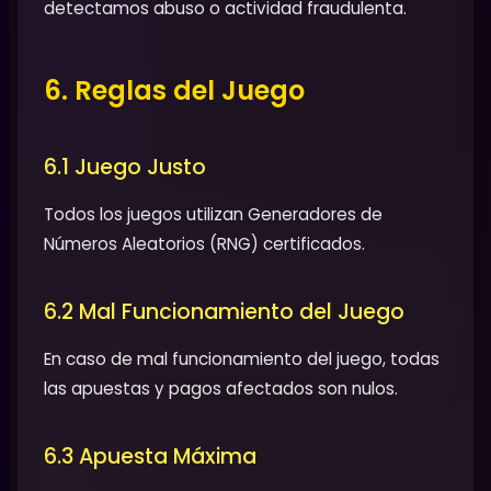
detectamos abuso o actividad fraudulenta.
6. Reglas del Juego
6.1 Juego Justo
Todos los juegos utilizan Generadores de
Números Aleatorios (RNG) certificados.
6.2 Mal Funcionamiento del Juego
En caso de mal funcionamiento del juego, todas
las apuestas y pagos afectados son nulos.
6.3 Apuesta Máxima