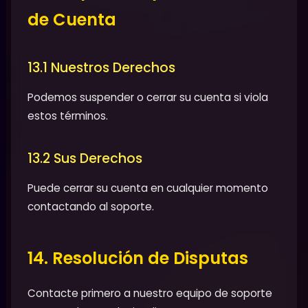
de Cuenta
13.1 Nuestros Derechos
Podemos suspender o cerrar su cuenta si viola
estos términos.
13.2 Sus Derechos
Puede cerrar su cuenta en cualquier momento
contactando al soporte.
14. Resolución de Disputas
Contacte primero a nuestro equipo de soporte