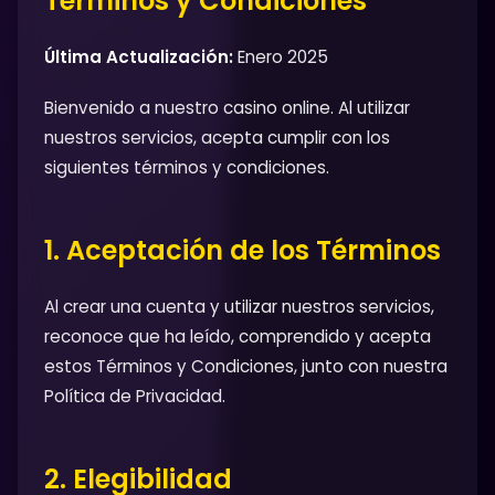
Términos y Condiciones
Última Actualización:
Enero 2025
Bienvenido a nuestro casino online. Al utilizar
nuestros servicios, acepta cumplir con los
siguientes términos y condiciones.
1. Aceptación de los Términos
Al crear una cuenta y utilizar nuestros servicios,
reconoce que ha leído, comprendido y acepta
estos Términos y Condiciones, junto con nuestra
Política de Privacidad.
2. Elegibilidad