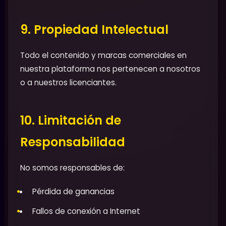
9. Propiedad Intelectual
Todo el contenido y marcas comerciales en
nuestra plataforma nos pertenecen a nosotros
o a nuestros licenciantes.
10. Limitación de
Responsabilidad
No somos responsables de:
Pérdida de ganancias
Fallos de conexión a Internet