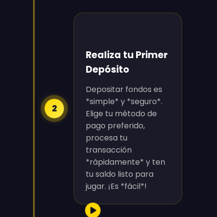
Realiza tu Primer
Depósito
Depositar fondos es
*simple* y *seguro*.
2
Elige tu método de
pago preferido,
procesa tu
transacción
*rápidamente* y ten
tu saldo listo para
jugar. ¡Es *fácil*!