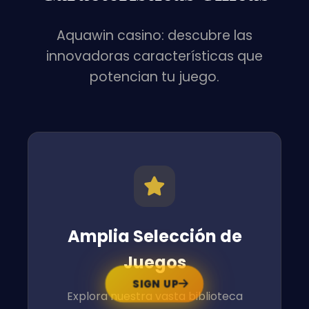
Aquawin casino: descubre las
innovadoras características que
potencian tu juego.
Amplia Selección de
Juegos
SIGN UP
Explora nuestra vasta biblioteca