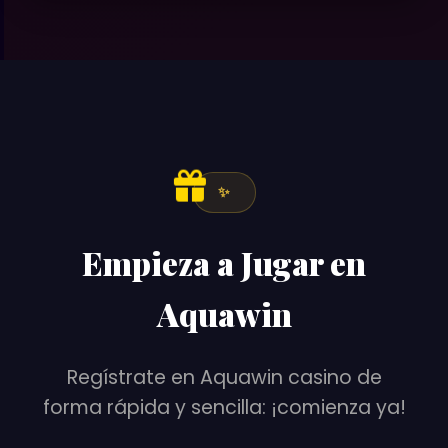
✨
Empieza a Jugar en
Aquawin
Regístrate en Aquawin casino de
forma rápida y sencilla: ¡comienza ya!