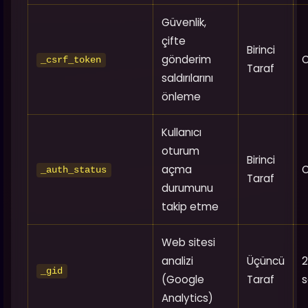
Güvenlik,
çifte
Birinci
gönderim
_csrf_token
Taraf
saldırılarını
önleme
Kullanıcı
oturum
Birinci
açma
_auth_status
Taraf
durumunu
takip etme
Web sitesi
analizi
Üçüncü
_gid
(Google
Taraf
s
Analytics)