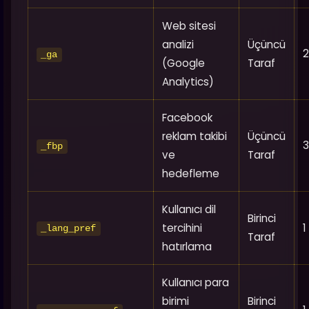
Web sitesi
analizi
Üçüncü
2
_ga
(Google
Taraf
Analytics)
Facebook
reklam takibi
Üçüncü
3
_fbp
ve
Taraf
hedefleme
Kullanıcı dil
Birinci
tercihini
1
_lang_pref
Taraf
hatırlama
Kullanıcı para
birimi
Birinci