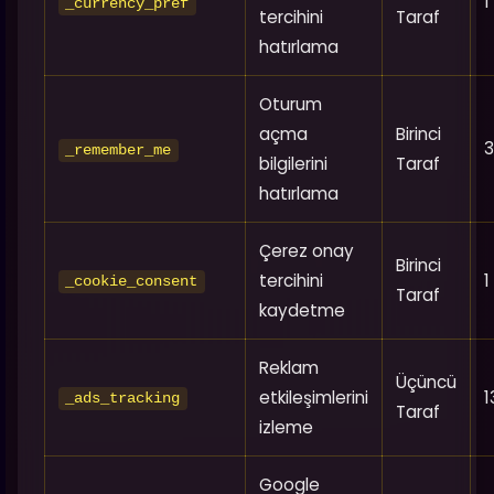
1
_currency_pref
tercihini
Taraf
hatırlama
Oturum
açma
Birinci
3
_remember_me
bilgilerini
Taraf
hatırlama
Çerez onay
Birinci
tercihini
1
_cookie_consent
Taraf
kaydetme
Reklam
Üçüncü
etkileşimlerini
1
_ads_tracking
Taraf
izleme
Google