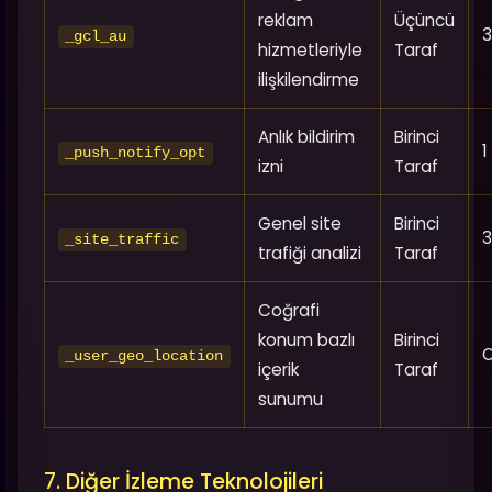
reklam
Üçüncü
3
_gcl_au
hizmetleriyle
Taraf
ilişkilendirme
Anlık bildirim
Birinci
1
_push_notify_opt
izni
Taraf
Genel site
Birinci
3
_site_traffic
trafiği analizi
Taraf
Coğrafi
konum bazlı
Birinci
_user_geo_location
içerik
Taraf
sunumu
7. Diğer İzleme Teknolojileri