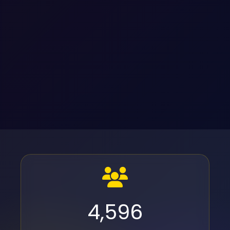
4,812