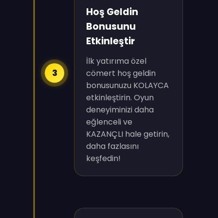
Hoş Geldin
Bonusunu
Etkinleştir
İlk yatırıma özel
3
cömert hoş geldin
bonusunuzu KOLAYCA
etkinleştirin. Oyun
deneyiminizi daha
eğlenceli ve
KAZANÇLI hale getirin,
daha fazlasını
keşfedin!