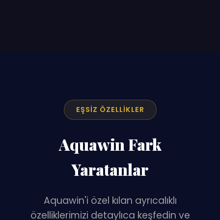
EŞSIZ ÖZELLIKLER
Aquawin Fark
Yaratanlar
Aquawin'i özel kılan ayrıcalıklı
özelliklerimizi detaylıca keşfedin ve