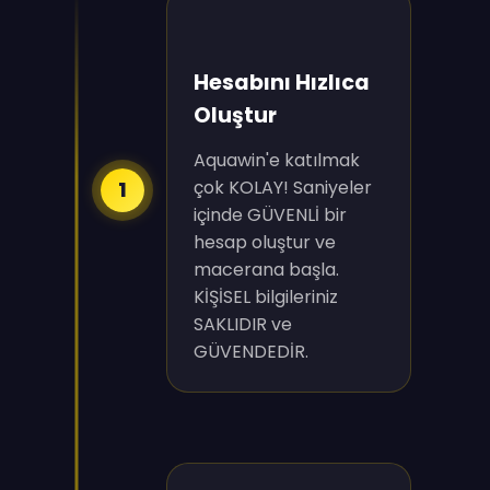
Hesabını Hızlıca
Oluştur
Aquawin'e katılmak
çok KOLAY! Saniyeler
1
içinde GÜVENLİ bir
hesap oluştur ve
macerana başla.
KİŞİSEL bilgileriniz
SAKLIDIR ve
GÜVENDEDİR.