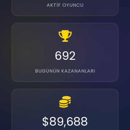
AKTIF OYUNCU
727
BUGÜNÜN KAZANANLARI
$94,670