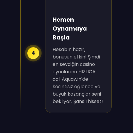
Hemen
Oynamaya
Başla
Hesabın hazır,
4
bonusun etkin! Şimdi
en sevdiğin casino
oyunlarına HIZLICA
dal. Aquawin'de
kesintisiz eğlence ve
büyük kazançlar seni
bekliyor. Şanslı hisset!