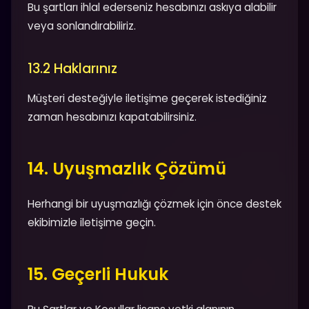
Bu şartları ihlal ederseniz hesabınızı askıya alabilir
veya sonlandırabiliriz.
13.2 Haklarınız
Müşteri desteğiyle iletişime geçerek istediğiniz
zaman hesabınızı kapatabilirsiniz.
14. Uyuşmazlık Çözümü
Herhangi bir uyuşmazlığı çözmek için önce destek
ekibimizle iletişime geçin.
15. Geçerli Hukuk