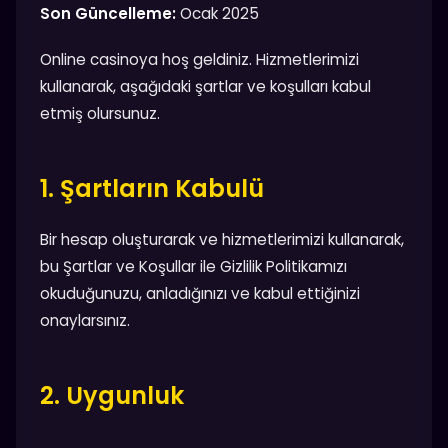
Son Güncelleme:
Ocak 2025
Online casinoya hoş geldiniz. Hizmetlerimizi
kullanarak, aşağıdaki şartlar ve koşulları kabul
etmiş olursunuz.
1. Şartların Kabulü
Bir hesap oluşturarak ve hizmetlerimizi kullanarak,
bu Şartlar ve Koşullar ile Gizlilik Politikamızı
okuduğunuzu, anladığınızı ve kabul ettiğinizi
onaylarsınız.
2. Uygunluk