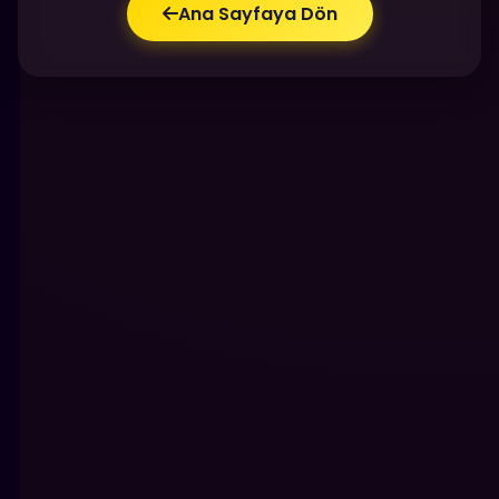
Ana Sayfaya Dön