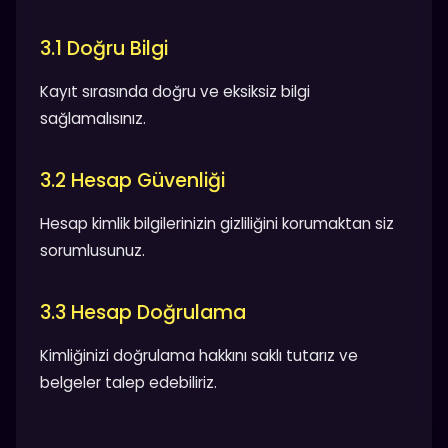
3.1 Doğru Bilgi
Kayıt sırasında doğru ve eksiksiz bilgi
sağlamalısınız.
3.2 Hesap Güvenliği
Hesap kimlik bilgilerinizin gizliliğini korumaktan siz
sorumlusunuz.
3.3 Hesap Doğrulama
Kimliğinizi doğrulama hakkını saklı tutarız ve
belgeler talep edebiliriz.