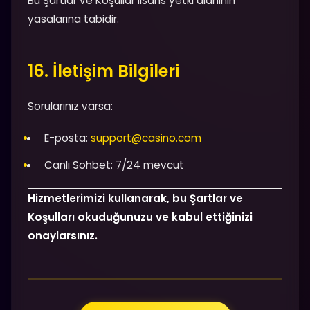
Bu Şartlar ve Koşullar lisans yetki alanının
yasalarına tabidir.
16. İletişim Bilgileri
Sorularınız varsa:
E-posta:
support@casino.com
Canlı Sohbet: 7/24 mevcut
Hizmetlerimizi kullanarak, bu Şartlar ve
Koşulları okuduğunuzu ve kabul ettiğinizi
onaylarsınız.