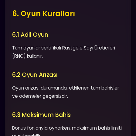
6. Oyun Kuralları
6.1 Adil Oyun
Tüm oyunlar sertifikalı Rastgele Sayı Üreticileri
(RNG) kullanır.
6.2 Oyun Arızası
Oyun arızası durumunda, etkilenen tüm bahisler
ve ödemeler geçersizdir.
6.3 Maksimum Bahis
Bonus fonlarıyla oynarken, maksimum bahis limiti