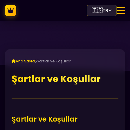
🇹🇷
TR
Ana Sayfa
Şartlar ve Koşullar
Şartlar ve Koşullar
Şartlar ve Koşullar